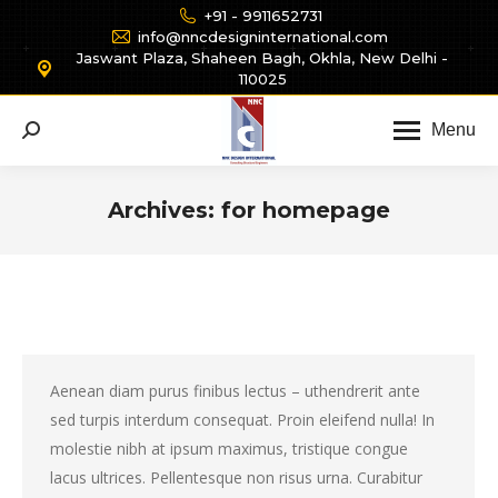
+91 - 9911652731
info@nncdesigninternational.com
Jaswant Plaza, Shaheen Bagh, Okhla, New Delhi -
110025
Menu
Search:
Archives:
for homepage
You are here:
Aenean diam purus finibus lectus – uthendrerit ante
sed turpis interdum consequat. Proin eleifend nulla! In
molestie nibh at ipsum maximus, tristique congue
lacus ultrices. Pellentesque non risus urna. Curabitur